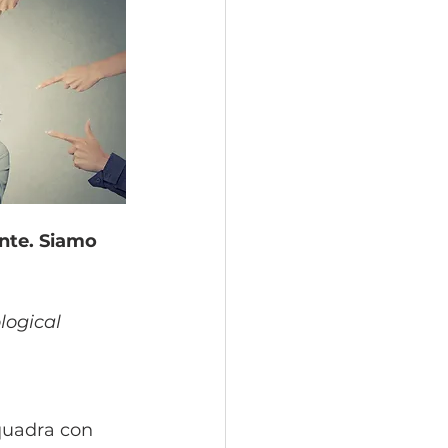
ente. Siamo 
logical 
quadra con 