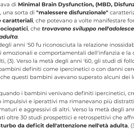
lava di 
Minimal Brain Dysfunction, (MBD, Disfun
, una sorta di 
"malessere disfunzionale" 
caratteri
e caratteriali
, che potevano a volte manifestare fo
sociopatici
, che 
trovavano sviluppo nell'adolesce
 adulta
.
degli anni '50 fu riconosciuta la relazione inossidab
i emozionali e comportamentali dell'infanzia e la 
i, (3). Verso la metà degli anni '60, gli studi di fol
ambini definiti come ipercinetici o con danni cer
che questi bambini avevano superato alcuni dei l
quando i bambini venivano definiti ipercinetici, c
mpulsivi e iperattivi ma rimanevano più distratti, 
uri e aggressivi di altri. Verso la metà degli ann
ti oltre 30 studi prospettici e retrospettivi che aff
sturbo da deficit dell'attenzione nell'età adulta
, (