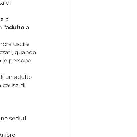
a di 
e ci 
n 
"adulto a 
mpre uscire 
zzati, quando 
le persone 
di un adulto 
 causa di 
 
ano seduti 
gliore 