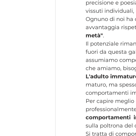
precisione e poesia
vissuti individuali
Ognuno di noi ha c
avvantaggia rispett
metà"
.
Il potenziale rima
fuori da questa ga
assumiamo compor
che amiamo, bisogn
L'adulto immatur
maturo, ma spesso
comportamenti imm
Per capire meglio d
professionalmente 
comportamenti  in
sulla poltrona del 
Si tratta di compo