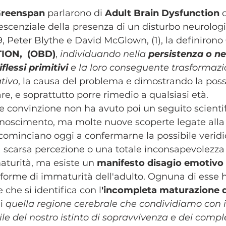
Greenspan
 parlarono di
 Adult Brain Dysfunction
 
escenziale della presenza di un disturbo neurologic
9, Peter Blythe e David McGlown, (1), la definirono 
ON,  (OBD)
, 
individuando nella
 persistenza o n
flessi primitivi 
e la loro conseguente trasformaz
tivo
, la causa del problema e dimostrando la possib
e, e soprattutto porre rimedio a qualsiasi età. 
e convinzione non ha avuto poi un seguito scientif
onoscimento, ma molte nuove scoperte legate alla
cominciano oggi a confermarne la possibile veridic
na scarsa percezione o una totale inconsapevolezza 
turità, ma esiste un 
manifesto disagio emotivo 
 forme di immaturità dell'adulto. Ognuna di esse h
he si identifica con l
'incompleta maturazione d
i 
quella regione cerebrale che condividiamo con 
le del nostro istinto di sopravvivenza e dei comple