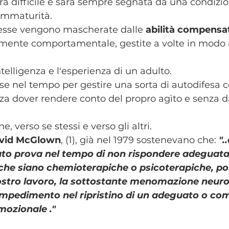
erà difficile e sarà sempre segnata da una condizio
immaturità.
resse vengono mascherate dalle 
abilità compensa
mente comportamentale, gestite a volte in modo
elligenza e l'esperienza di un adulto. 
se nel tempo per gestire una sorta di autodifesa 
za dover rendere conto del propro agìto e senza d
e, verso se stessi e verso gli altri.
avid McGlown
, (1), già nel 1979 sostenevano che: 
".
ato prova nel tempo di non rispondere adeguata
, che siano chemioterapiche o psicoterapiche, p
ostro lavoro, la sottostante menomazione neuro
impedimento nel ripristino di un adeguato o co
ozionale ." 