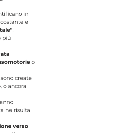
ntificano in 
costante e 
tale"
, 
 più 
ata 
ensomotorie
 o 
 sono create 
e
, o ancora 
hanno 
a ne risulta 
zione verso 