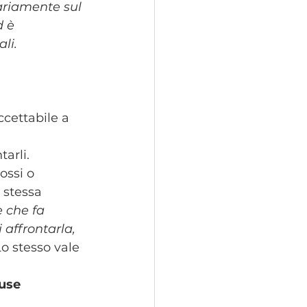
ariamente sul 
 è 
li. 
cettabile a 
arli. 
ossi o 
 stessa 
 che fa 
affrontarla, 
Lo stesso vale 
use 