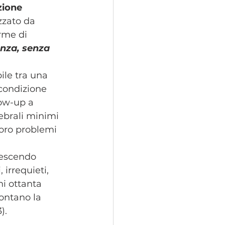
zione 
zzato da 
rme di 
nza, senza 
ile tra una 
condizione 
low-up a 
ebrali minimi 
oro problemi 
rescendo 
irrequieti, 
i ottanta 
rontano la 
3).