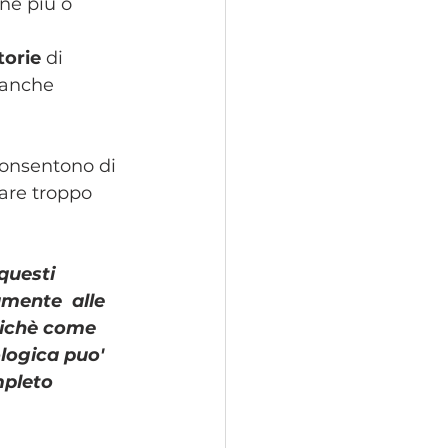
ne più o 
torie
 di 
 anche 
consentono di 
are troppo 
.questi 
mente  alle 
oichè come 
logica puo' 
mpleto 