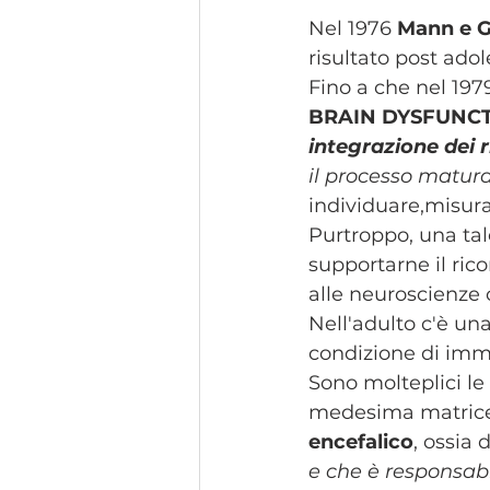
Nel 1976 
Mann e 
risultato post adol
Fino a che nel 197
BRAIN DYSFUNCTI
integrazione dei ri
il processo matura
individuare,misurar
Purtroppo, una tal
supportarne il ric
alle neuroscienze 
​Nell'adulto c'è u
condizione di imma
Sono molteplici le
medesima matrice c
encefalico
, ossia d
e che è responsabi