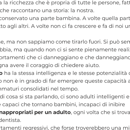
 la ricchezza che è propria di tutte le persone, fatt
, che raccontano una storia: la nostra.
onservato una parte bambina. A volte quella part
o agli altri. A volte non ci fa crescere e fa di noi u
ne, ma non sappiamo come tirarlo fuori. Si può se
bbia, ma quando non ci si sente pienamente reali
tamenti che ci danneggiano e che danneggiano 
a avere il coraggio di chiedere aiuto.
o
 ha la stessa intelligenza e le stesse potenzialità 
 non è in grado di far emergere queste capacità a
aturi consolidati nel tempo.
i cosa si sta parlando, ci sono adulti intelligenti e
capaci che tornano bambini, incapaci di inibire
appropriati per un adulto
, ogni volta che si trov
dentista. 
rtamenti regressivi, che forse troverebbero una mi