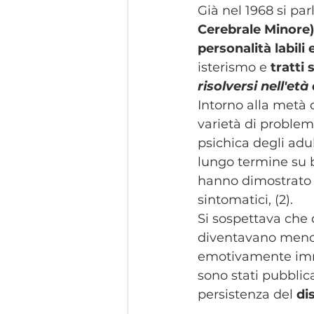
​Già nel 1968 si par
Cerebrale Minore)
personalità labili 
isterismo e 
tratti 
risolversi nell'età
​Intorno alla metà 
varietà di problem
psichica degli adult
lungo termine su b
hanno dimostrato 
sintomatici, (2).
Si sospettava che 
diventavano meno i
emotivamente immat
sono stati pubblica
persistenza del 
di