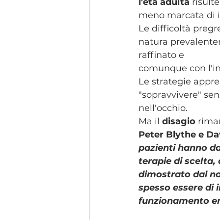
l'età adulta
 risult
meno marcata di 
Le difficoltà preg
natura prevalente
raffinato e 
comunque con l'int
Le strategie appre
"sopravvivere" sen
nell'occhio. 
Ma il 
disagio
 riman
Peter Blythe e D
pazienti hanno d
terapie di scelta
dimostrato dal n
spesso essere di 
funzionamento em