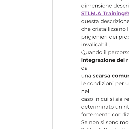
dimensione descrit
STI.M.A Training©
questa descrizione
che cristallizzano 
prigionieri dei prop
invalicabili. 
Quando il percors
integrazione dei ri
da 
una 
scarsa comun
le condizioni per u
nel 
caso in cui si sia r
determinato un rit
fortemente condiz
Se non si sono mod