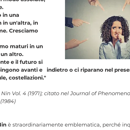
. 
 in una 
in un'altra, in 
me. Cresciamo 
amo maturi in un 
 un altro. 
nte e il futuro si 
ngono avanti e   indietro o ci riparano nel pres
lule, costellazioni."
 Nin Vol. 4 (1971); citato nel Journal of Phenomeno
 (1984)
Nin
 è straordinariamente emblematica, perché in