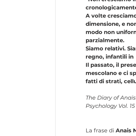
cronologicamente
A volte cresciamo
dimensione, e non 
modo non unifor
parzialmente. 
Siamo relativi. Si
regno, infantili in 
Il passato, il prese
mescolano e ci spi
fatti di strati, cel
The Diary of Anaïs
Psychology Vol. 15
La frase di 
Anais 