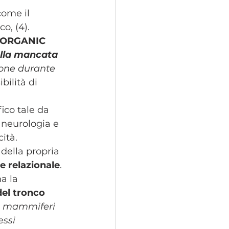
come il 
o, (4). 
ORGANIC 
ella mancata 
ione durante 
ilità di 
ico tale da 
 neurologia e 
ità.
della propria  
e relazionale
. 
a la 
el tronco 
i mammiferi 
ssi 