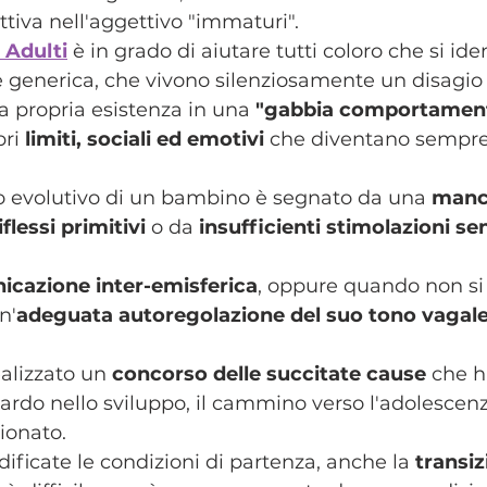
tiva nell'aggettivo "immaturi".
 Adulti
 è in grado di aiutare tutti coloro che si ide
 generica, che vivono silenziosamente un disagio 
la propria esistenza in una
 "gabbia comportamen
ri 
limiti, sociali ed emotivi 
che diventano sempre
o evolutivo di un bambino è segnato da una 
manc
flessi primitivi
 o da 
insufficienti stimolazioni s
icazione inter-emisferica
, oppure quando non si
n'
adeguata autoregolazione del suo tono vagal
ealizzato un
 concorso delle succitate cause
 che 
ardo nello sviluppo, il cammino verso l'adolescenz
ionato.
ificate le condizioni di partenza, anche la
 transi