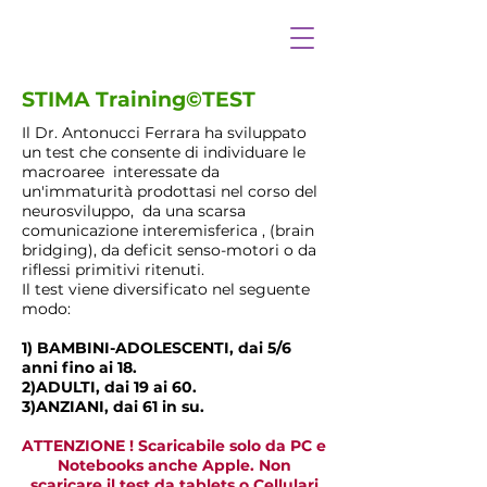
STIMA Training©TEST
Il Dr. Antonucci Ferrara ha sviluppato
un test che consente di individuare le
macroaree interessate da
un'immaturità prodottasi nel corso del
neurosviluppo, da una scarsa
comunicazione interemisferica , (brain
bridging), da deficit senso-motori o da
riflessi primitivi ritenuti.
Il test viene diversificato nel seguente
modo:
1) BAMBINI-ADOLESCENTI, dai 5/6
anni fino ai 18.
2)ADULTI, dai 19 ai 60.
3)ANZIANI, dai 61 in su.
ATTENZIONE ! Scaricabile solo da PC e
Notebooks anche Apple. Non
scaricare il test da tablets o Cellulari