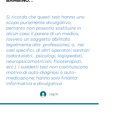
BAMBINO.".
Si ricorda che questi test
hanno uno
scopo puramente divulgativo,
pertanto non possono sostituire in
alcun caso il parere di un medico,
(ovvero un soggetto abilitato
legalmente alla professione), o, nei
casi specifici, di altri operatori sanitari
(odontoiatri, psicologi, logopedisti,
neuropsicomotricisti, fisioterapisti,
ecc.). I suddetti test non costituiscono
motivo di auto-diagnosi o auto-
medicazione; hanno solo finalita'
informativa e divulgativa.
ATTENZIONE: Le informazioni fornite sul sito
stimatraining.it/.com, hanno natura generale e sono
pubblicate con uno scopo puramente divulgativo,
pertanto non possono sostituire in alcun caso il
parere di un medico (ovvero un soggetto abilitato
legalmente alla professione), o, nei casi specifici,
di altri operatori sanitari (odontoiatri, infermieri,