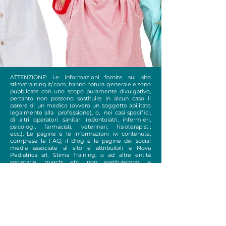
ATTENZIONE: Le informazioni fornite sul sito
stimatraining.it/.com, hanno natura generale e sono
pubblicate con uno scopo puramente divulgativo,
pertanto non possono sostituire in alcun caso il
parere di un medico (ovvero un soggetto abilitato
legalmente alla professione), o, nei casi specifici,
di altri operatori sanitari (odontoiatri, infermieri,
psicologi, farmacisti, veterinari, fisioterapisti,
ecc.). Le pagine e le informazioni ivi contenute,
comprese le FAQ, il Blog e le pagine dei social
media associate al sito e attribuibili a Nova
Pediatrica srl, Stima Training, o ad altre entità
societarie, marchi etc. non sostituiscono la
consulenza e non costituiscono motivo di auto-
diagnosi o auto-medicazione; hanno solo finalita'
informativa e divulgativa.
Le nozioni e le eventuali informazioni riguardanti
procedure mediche, manipolazioni, mobilizzazioni,
posologie e/o descrizioni di farmaci o prodotti
presenti nelle voci hanno fine unicamente
illustrativo e non permettono di acquisire la
manualità e l'esperienza indispensabili per il loro