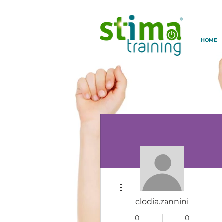
HOME
Altre azioni
clodia.zannini
0
0