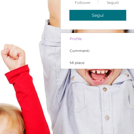
Follower
Seguiti
Segui
Profile
Commenti
Mi piace