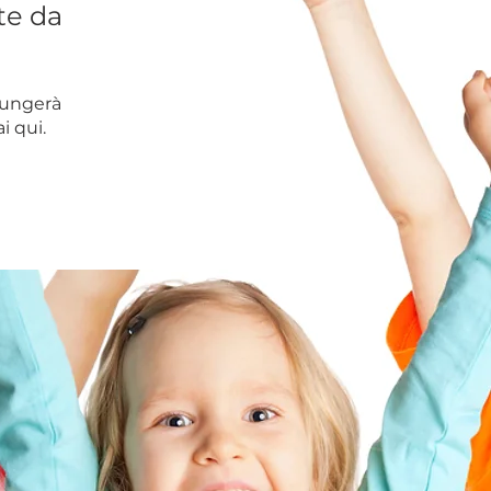
te da
ungerà
i qui.